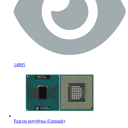
14895
Разгон ноутбука (Upgrade)