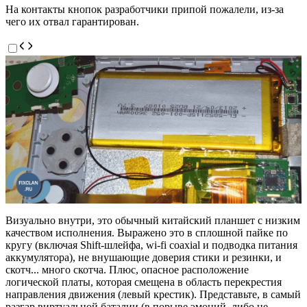
На контакты кнопок разработчики припой пожалели, из-за
чего их отвал гарантирован.
Визуально внутри, это обычный китайский планшет с низким
качеством исполнения. Выражено это в сплошной пайке по
кругу (включая Shift-шлейфа, wi-fi coaxial и подводка питания
аккумулятора), не внушающие доверия стики и резинки, и
скотч... много скотча. Плюс, опасное расположение
логической платы, которая смещена в область перекрестия
направления движения (левый крестик). Представьте, в самый
разгар виртуальной баталии (в порыве эмоций, либо не