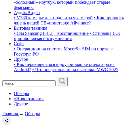
«холодный» ноутбук, который побеждает старые
флагманы
Аудио/Видео
• V380 камеры: как поделиться камерой
• Как продлить
жизнь вашей ТВ–приставке Allwinner?
Бытовая техника
• С/м Samsung F813j - восстановление
• Стиралка LG:
пришло время обслуживания
Софт
• Операционная система Mocor5
• SIM на портале
Госуслуг РФ
Другое
• Как переключиться к другой вышке оператора на
Android?
• Что представлено на выставке MWC 2025
Обзоры
«Новостишки»
Другое
Главная
→
Обзоры