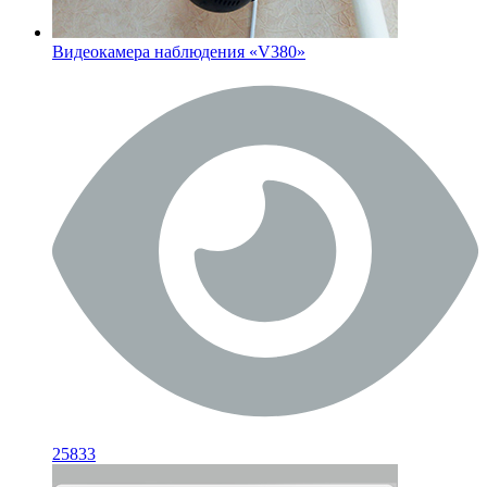
Видеокамера наблюдения «V380»
25833