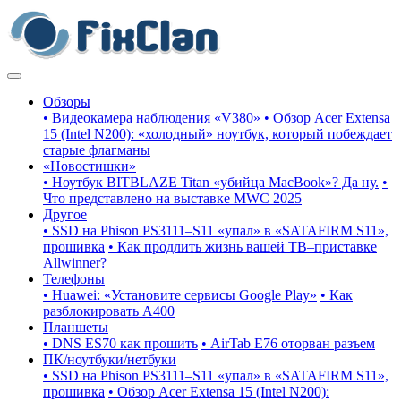
Обзоры
• Видеокамера наблюдения «V380»
• Обзор Acer Extensa
15 (Intel N200): «холодный» ноутбук, который побеждает
старые флагманы
«Новостишки»
• Ноутбук BITBLAZE Titan «убийца MacBook»? Да ну.
•
Что представлено на выставке MWC 2025
Другое
• SSD на Phison PS3111–S11 «упал» в «SATAFIRM S11»,
прошивка
• Как продлить жизнь вашей ТВ–приставке
Allwinner?
Телефоны
• Huawei: «Установите сервисы Google Play»
• Как
разблокировать A400
Планшеты
• DNS ES70 как прошить
• AirTab E76 оторван разъем
ПК/ноутбуки/нетбуки
• SSD на Phison PS3111–S11 «упал» в «SATAFIRM S11»,
прошивка
• Обзор Acer Extensa 15 (Intel N200):