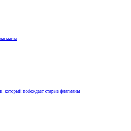
 флагманы
бук, который побеждает старые флагманы