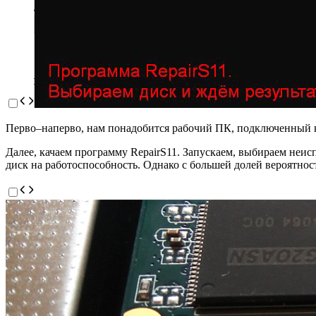
Перво–наперво, нам понадобится рабочий ПК, подключенный к 
Далее, качаем программу RepairS11. Запускаем, выбираем неисп
диск на работоспособность. Однако с большей долей вероятнос