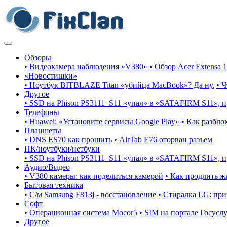
Обзоры
• Видеокамера наблюдения «V380»
• Обзор Acer Extensa 
«Новостишки»
• Ноутбук BITBLAZE Titan «убийца MacBook»? Да ну.
• 
Другое
• SSD на Phison PS3111–S11 «упал» в «SATAFIRM S11», 
Телефоны
• Huawei: «Установите сервисы Google Play»
• Как разбло
Планшеты
• DNS ES70 как прошить
• AirTab E76 оторван разъем
ПК/ноутбуки/нетбуки
• SSD на Phison PS3111–S11 «упал» в «SATAFIRM S11», 
Аудио/Видео
• V380 камеры: как поделиться камерой
• Как продлить ж
Бытовая техника
• С/м Samsung F813j - восстановление
• Стиралка LG: пр
Софт
• Операционная система Mocor5
• SIM на портале Госусл
Другое