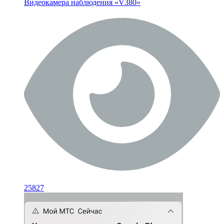
Видеокамера наблюдения «V380»
25827