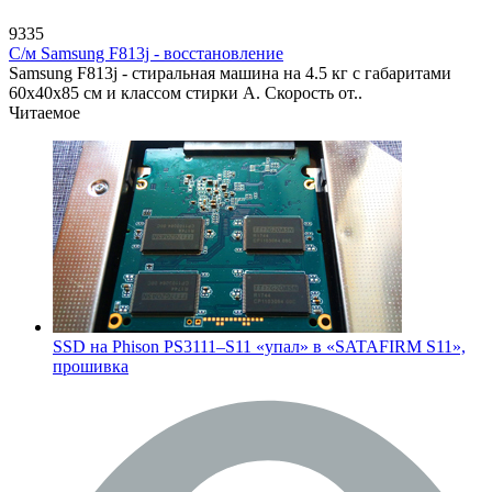
9335
С/м Samsung F813j - восстановление
Samsung F813j - стиральная машина на 4.5 кг с габаритами
60x40x85 см и классом стирки A. Скорость от..
Читаемое
SSD на Phison PS3111–S11 «упал» в «SATAFIRM S11»,
прошивка