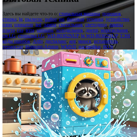
Здесь вы найдете что-то о:
стиральная машина
,
порошок
,
стирка
,
lg
,
пылесос
,
робот
,
ии
,
бытовая
,
техника
,
устройство
,
озон
,
озонатор
,
led
,
лампа
,
светильник
,
светодиод
,
лампы
,
плита
,
газ
,
terra
,
samsung
,
холодильник
,
днепр
,
морозильник
,
см LG
,
стиралка LG
,
WD-80302NUP
,
lg WD-80302NUP
,
ТЭН
,
коды ошибок
,
Ardo
,
дисбаланс
,
aeg
,
минск
,
испаритель
,
термостат
,
Hotpoint-Ariston
,
WMSD
,
настройки
,
f813j