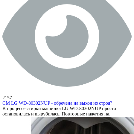
2157
СМ LG WD-80302NUP - обречена на выход из строя?
В процессе стирки машинка LG WD-80302NUP просто
остановилась и вырубилась. Повторные нажатия на..