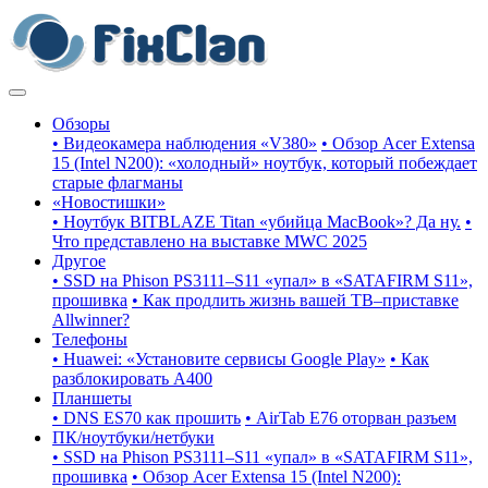
Обзоры
• Видеокамера наблюдения «V380»
• Обзор Acer Extensa
15 (Intel N200): «холодный» ноутбук, который побеждает
старые флагманы
«Новостишки»
• Ноутбук BITBLAZE Titan «убийца MacBook»? Да ну.
•
Что представлено на выставке MWC 2025
Другое
• SSD на Phison PS3111–S11 «упал» в «SATAFIRM S11»,
прошивка
• Как продлить жизнь вашей ТВ–приставке
Allwinner?
Телефоны
• Huawei: «Установите сервисы Google Play»
• Как
разблокировать A400
Планшеты
• DNS ES70 как прошить
• AirTab E76 оторван разъем
ПК/ноутбуки/нетбуки
• SSD на Phison PS3111–S11 «упал» в «SATAFIRM S11»,
прошивка
• Обзор Acer Extensa 15 (Intel N200):