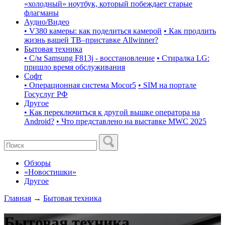
«холодный» ноутбук, который побеждает старые
флагманы
Аудио/Видео
• V380 камеры: как поделиться камерой
• Как продлить
жизнь вашей ТВ–приставке Allwinner?
Бытовая техника
• С/м Samsung F813j - восстановление
• Стиралка LG:
пришло время обслуживания
Софт
• Операционная система Mocor5
• SIM на портале
Госуслуг РФ
Другое
• Как переключиться к другой вышке оператора на
Android?
• Что представлено на выставке MWC 2025
Обзоры
«Новостишки»
Другое
Главная
→
Бытовая техника
Бытовая техника