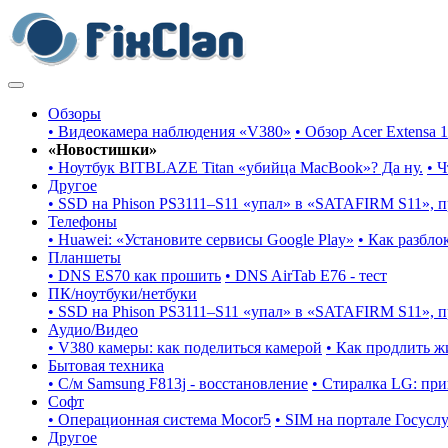
Обзоры
• Видеокамера наблюдения «V380»
• Обзор Acer Extensa 
«Новостишки»
• Ноутбук BITBLAZE Titan «убийца MacBook»? Да ну.
• 
Другое
• SSD на Phison PS3111–S11 «упал» в «SATAFIRM S11», 
Телефоны
• Huawei: «Установите сервисы Google Play»
• Как разбло
Планшеты
• DNS ES70 как прошить
• DNS AirTab E76 - тест
ПК/ноутбуки/нетбуки
• SSD на Phison PS3111–S11 «упал» в «SATAFIRM S11», 
Аудио/Видео
• V380 камеры: как поделиться камерой
• Как продлить ж
Бытовая техника
• С/м Samsung F813j - восстановление
• Стиралка LG: пр
Софт
• Операционная система Mocor5
• SIM на портале Госусл
Другое