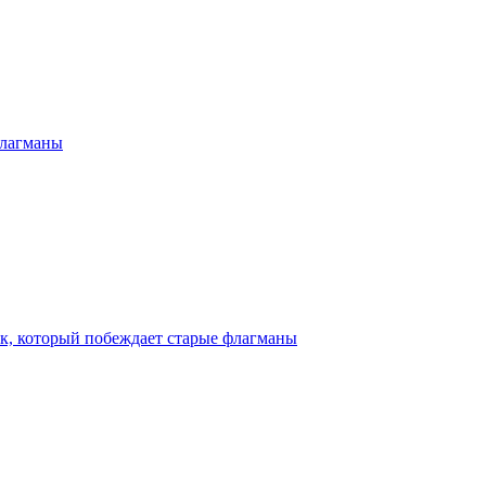
 флагманы
бук, который побеждает старые флагманы