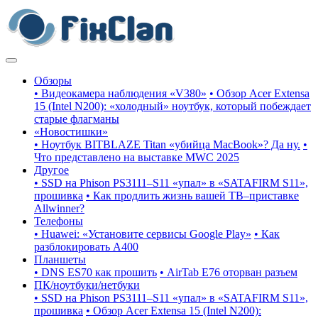
Обзоры
• Видеокамера наблюдения «V380»
• Обзор Acer Extensa
15 (Intel N200): «холодный» ноутбук, который побеждает
старые флагманы
«Новостишки»
• Ноутбук BITBLAZE Titan «убийца MacBook»? Да ну.
•
Что представлено на выставке MWC 2025
Другое
• SSD на Phison PS3111–S11 «упал» в «SATAFIRM S11»,
прошивка
• Как продлить жизнь вашей ТВ–приставке
Allwinner?
Телефоны
• Huawei: «Установите сервисы Google Play»
• Как
разблокировать A400
Планшеты
• DNS ES70 как прошить
• AirTab E76 оторван разъем
ПК/ноутбуки/нетбуки
• SSD на Phison PS3111–S11 «упал» в «SATAFIRM S11»,
прошивка
• Обзор Acer Extensa 15 (Intel N200):