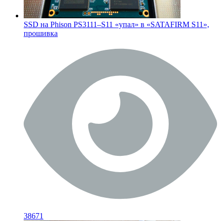
SSD на Phison PS3111–S11 «упал» в «SATAFIRM S11»,
прошивка
38671