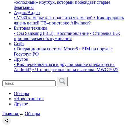
«холодный» ноутбук, который побеждает старые
флагманы
Аудио/Видео
• V380 камеры: как поделиться камерой
• Как продлить
жизнь вашей ТВ–приставке Allwinner?
Бытовая техника
• С/м Samsung F813j - восстановление
• Стиралка LG:
пришло время обслуживания
Софт
• Операционная система Mocor5
• SIM на портале
Госуслуг РФ
Другое
• Как переключиться к другой вышке оператора на
Android?
• Что представлено на выставке MWC 2025
Обзоры
«Новостишки»
Другое
Главная
→
Обзоры