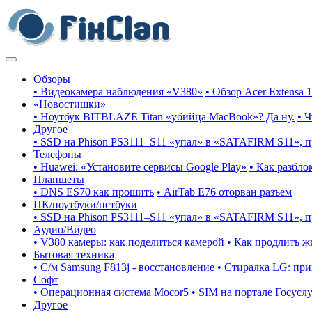
Обзоры
• Видеокамера наблюдения «V380»
• Обзор Acer Extensa 
«Новостишки»
• Ноутбук BITBLAZE Titan «убийца MacBook»? Да ну.
• 
Другое
• SSD на Phison PS3111–S11 «упал» в «SATAFIRM S11», 
Телефоны
• Huawei: «Установите сервисы Google Play»
• Как разбло
Планшеты
• DNS ES70 как прошить
• AirTab E76 оторван разъем
ПК/ноутбуки/нетбуки
• SSD на Phison PS3111–S11 «упал» в «SATAFIRM S11», 
Аудио/Видео
• V380 камеры: как поделиться камерой
• Как продлить ж
Бытовая техника
• С/м Samsung F813j - восстановление
• Стиралка LG: пр
Софт
• Операционная система Mocor5
• SIM на портале Госусл
Другое