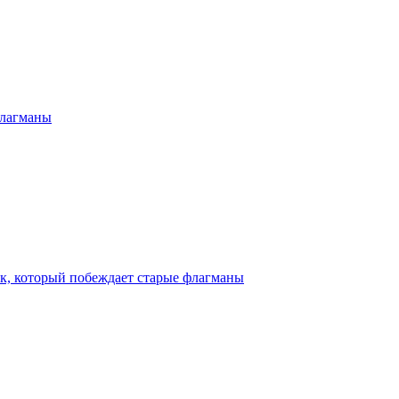
 флагманы
бук, который побеждает старые флагманы