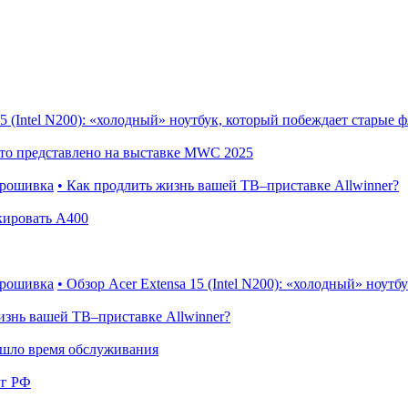
15 (Intel N200): «холодный» ноутбук, который побеждает старые
Что представлено на выставке MWC 2025
прошивка
• Как продлить жизнь вашей ТВ–приставке Allwinner?
кировать A400
прошивка
• Обзор Acer Extensa 15 (Intel N200): «холодный» ноут
изнь вашей ТВ–приставке Allwinner?
ишло время обслуживания
уг РФ