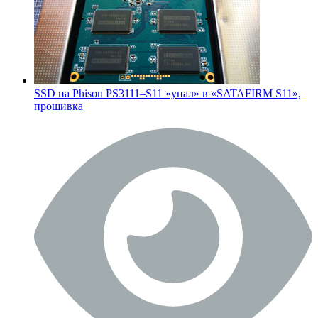
SSD на Phison PS3111–S11 «упал» в «SATAFIRM S11»,
прошивка