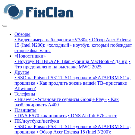
Обзоры
• Видеокамера наблюдения «V380»
• Обзор Acer Extensa
15 (Intel N200): «холодный» ноутбук, который побеждает
старые флагманы
«Новостишки»
• Ноутбук BITBLAZE Titan «убийца MacBook»? Да ну.
•
Что представлено на выставке MWC 2025
Другое
• SSD на Phison PS3111–S11 «упал» в «SATAFIRM S11»,
прошивка
• Как продлить жизнь вашей ТВ–приставке
Allwinner?
Телефоны
• Huawei: «Установите сервисы Google Play»
• Как
разблокировать A400
Планшеты
• DNS ES70 как прошить
• DNS AirTab E76 - тест
ПК/ноутбуки/нетбуки
• SSD на Phison PS3111–S11 «упал» в «SATAFIRM S11»,
прошивка
• Обзор Acer Extensa 15 (Intel N200):