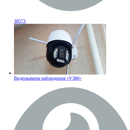
38573
Видеокамера наблюдения «V380»