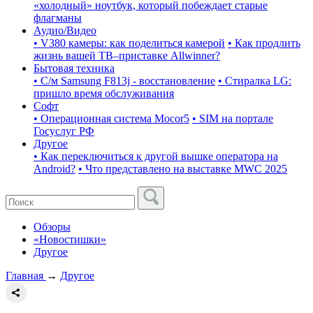
«холодный» ноутбук, который побеждает старые
флагманы
Аудио/Видео
• V380 камеры: как поделиться камерой
• Как продлить
жизнь вашей ТВ–приставке Allwinner?
Бытовая техника
• С/м Samsung F813j - восстановление
• Стиралка LG:
пришло время обслуживания
Софт
• Операционная система Mocor5
• SIM на портале
Госуслуг РФ
Другое
• Как переключиться к другой вышке оператора на
Android?
• Что представлено на выставке MWC 2025
Обзоры
«Новостишки»
Другое
Главная
→
Другое