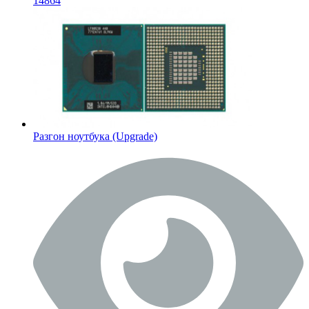
14864
Разгон ноутбука (Upgrade)