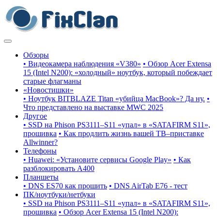
Обзоры
• Видеокамера наблюдения «V380»
• Обзор Acer Extensa
15 (Intel N200): «холодный» ноутбук, который побеждает
старые флагманы
«Новостишки»
• Ноутбук BITBLAZE Titan «убийца MacBook»? Да ну.
•
Что представлено на выставке MWC 2025
Другое
• SSD на Phison PS3111–S11 «упал» в «SATAFIRM S11»,
прошивка
• Как продлить жизнь вашей ТВ–приставке
Allwinner?
Телефоны
• Huawei: «Установите сервисы Google Play»
• Как
разблокировать A400
Планшеты
• DNS ES70 как прошить
• DNS AirTab E76 - тест
ПК/ноутбуки/нетбуки
• SSD на Phison PS3111–S11 «упал» в «SATAFIRM S11»,
прошивка
• Обзор Acer Extensa 15 (Intel N200):