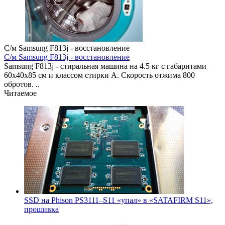
С/м Samsung F813j - восстановление
С/м Samsung F813j - восстановление
Samsung F813j - стиральная машина на 4.5 кг с габаритами
60x40x85 см и классом стирки A. Скорость отжима 800
обротов. ..
Читаемое
SSD на Phison PS3111–S11 «упал» в «SATAFIRM S11»,
прошивка