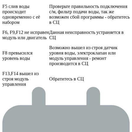
F5 слив воды
Проверьте правильность подключения
происходит
с/м, фильтр подачи воды, так же
одновременно с её
возможен сбой программы - обратитесь
набором
в СЦ
F6, F9,F12 не исправен
Данная неисправность устраняется в
модуль или двигатель
СЦ
Возможно вышел из строя датчик
F8 превысился
уровня воды, электроклапан или
уровень воды
модуль управления - ремонт
производится в СЦ
F13,F14 вышел из
строя модуль
Обратитесь в СЦ
управления