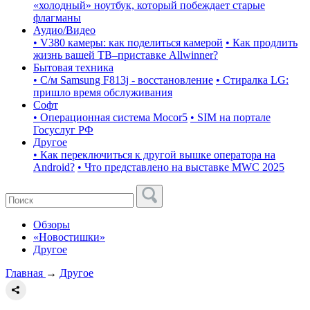
«холодный» ноутбук, который побеждает старые
флагманы
Аудио/Видео
• V380 камеры: как поделиться камерой
• Как продлить
жизнь вашей ТВ–приставке Allwinner?
Бытовая техника
• С/м Samsung F813j - восстановление
• Стиралка LG:
пришло время обслуживания
Софт
• Операционная система Mocor5
• SIM на портале
Госуслуг РФ
Другое
• Как переключиться к другой вышке оператора на
Android?
• Что представлено на выставке MWC 2025
Обзоры
«Новостишки»
Другое
Главная
→
Другое