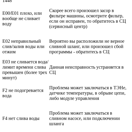
1448
Скорее всего произошел засор в
E00/E01 плохо, или
фильтре машины, осмотрите фильтр,
вообще не сливает
если он исправен, то обратитесь в СЦ
воду
(сервисный центр)
E02 неправильный
Вероятно вы расположили не верное
слив/залив воды или
сливной шланг, или произошел сбой
отжим
программы - обратитесь в СЦ
E03 не сливается вода/
лимит времени слива
Данная неисправность устраняется в
превышен (более трех
СЦ
минут)
Проблема может заключаться в ТЭНе,
F2 не подогревается
датчике температуры, в обрыве цепи,
вода
либо модуле управления
Проблема может заключаться в
F4 нет слива воды
сливном насосе, или подключении
шланга