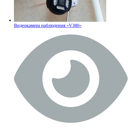
Видеокамера наблюдения «V380»