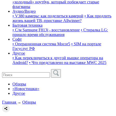
«холодный» ноутбук, который побеждает старые
флагманы
Аудио/Видео
• V380 камеры: как поделиться камерой
• Как продлить
жизнь вашей ТВ–приставке Allwinner?
Бытовая техника
• С/м Samsung F813j - восстановление
• Стиралка LG:
пришло время обслуживания
Софт
• Операционная система Mocor5
• SIM на портале
Госуслуг РФ
Другое
• Как переключиться к другой вышке оператора на
Android?
• Что представлено на выставке MWC 2025
Обзоры
«Новостишки»
Другое
Главная
→
Обзоры