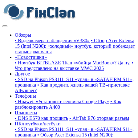
Обзоры
• Видеокамера наблюдения «V380»
• Обзор Acer Extensa
15 (Intel N200): «холодный» ноутбук, который побеждает
старые флагманы
«Новостишки»
• Ноутбук BITBLAZE Titan «убийца MacBook»? Да ну.
•
Что представлено на выставке MWC 2025
Другое
• SSD на Phison PS3111–S11 «упал» в «SATAFIRM S11»,
прошивка
• Как продлить жизнь вашей ТВ–приставке
Allwinner?
Телефоны
• Huawei: «Установите сервисы Google Play»
• Как
разблокировать A400
Планшеты
• DNS ES70 как прошить
• AirTab E76 оторван разъем
ПК/ноутбуки/нетбуки
• SSD на Phison PS3111–S11 «упал» в «SATAFIRM S11»,
прошивка
• Обзор Acer Extensa 15 (Intel N200):