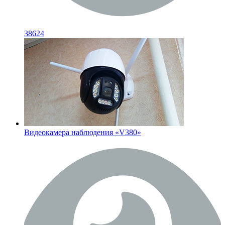
38624
Видеокамера наблюдения «V380»