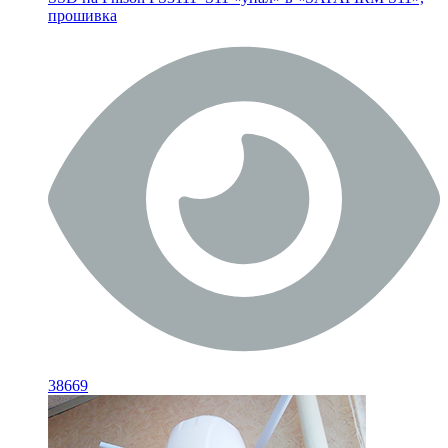
прошивка
38669