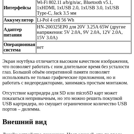
Wi-Fi 802.11 a/b/g/n/ac, Bluetooth v5.1,
Интерфейсы
1xHDMI, 1xUSB 2.0, 1xUSB 3.0, 1xUSB
Type-C, Jack 3.5 мм
Аккумулятор
Li-Pol 4 cell 56 Wh
HN-200325EP0 для 20V 3.25A 65W (другие
Адаптер
напряжения: 5V 2.0A, 9V 2.0A, 12V 2.0A,
питания
15V 3.0A)
Операционная
нет
система
Экран ноутбука отличается высоким качеством изображения,
что позволяет работать с ним длительное время без усталости
глаз. Большой объём оперативной памяти позволяет
использовать не только графические приложения, но и
работать с видеоредакторами, занимаясь простым монтажом.
Отсутствие картридера для SD или microSD карт может
показаться непривычным, но это можно решить покупкой
USB картридера, но смущает ограниченное количество USB
портов – дилемма.
Внешний вид