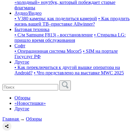
«холодный» ноутбук, который побеждает старые
флагманы
Аудио/Видео
• V380 камеры: как поделиться камерой
• Как продлить
жизнь вашей ТВ–приставке Allwinner?
Бытовая техника
• С/м Samsung F813j - восстановление
• Стиралка LG:
пришло время обслуживания
Софт
• Операционная система Mocor5
• SIM на портале
Госуслуг РФ
Другое
• Как переключиться к другой вышке оператора на
Android?
• Что представлено на выставке MWC 2025
Обзоры
«Новостишки»
Другое
Главная
→
Обзоры