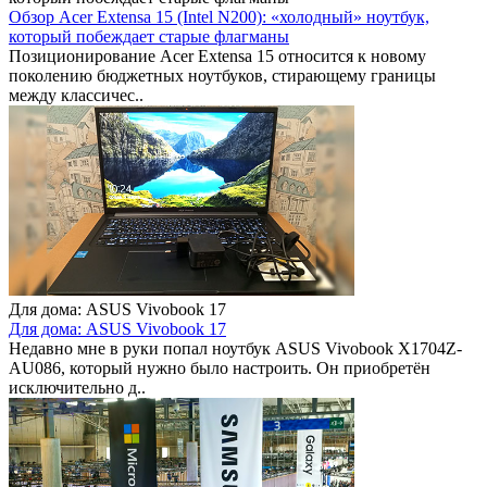
Обзор Acer Extensa 15 (Intel N200): «холодный» ноутбук,
который побеждает старые флагманы
Позиционирование Acer Extensa 15 относится к новому
поколению бюджетных ноутбуков, стирающему границы
между классичес..
Для дома: ASUS Vivobook 17
Для дома: ASUS Vivobook 17
Недавно мне в руки попал ноутбук ASUS Vivobook X1704Z-
AU086, который нужно было настроить. Он приобретён
исключительно д..