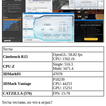
Тесты
OpenGL: 58.82 fps
Cinebench R15
CPU: 1502 cb
Single: 516.3
CPU-Z
Multi: 3471.4
3DMark03
47078
P18239
3DMark Vantage
CPU: 44253
GPU: 15251
CATZILLA (576)
FPS: 15-78
Тесты тестами, но что в играх?