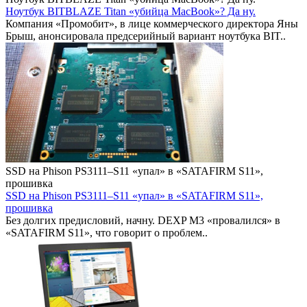
Ноутбук BITBLAZE Titan «убийца MacBook»? Да ну.
Компания «Промобит», в лице коммерческого директора Яны
Брыш, анонсировала предсерийный вариант ноутбука BIT..
SSD на Phison PS3111–S11 «упал» в «SATAFIRM S11»,
прошивка
SSD на Phison PS3111–S11 «упал» в «SATAFIRM S11»,
прошивка
Без долгих предисловий, начну. DEXP M3 «провалился» в
«SATAFIRM S11», что говорит о проблем..