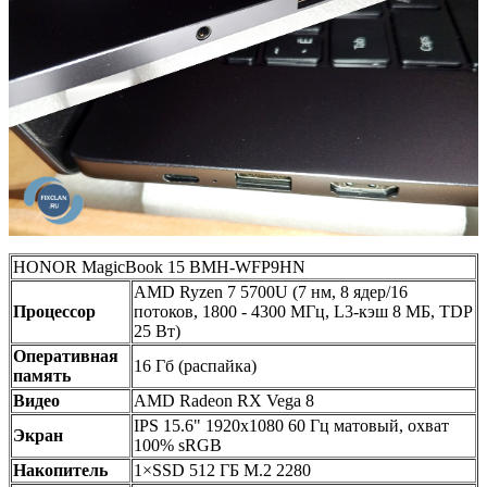
HONOR MagicBook 15 BMH-WFP9HN
AMD Ryzen 7 5700U (7 нм, 8 ядер/16
Процессор
потоков, 1800 - 4300 МГц, L3-кэш 8 МБ, TDP
25 Вт)
Оперативная
16 Гб (распайка)
память
Видео
AMD Radeon RX Vega 8
IPS 15.6" 1920х1080 60 Гц матовый, охват
Экран
100% sRGB
Накопитель
1×SSD 512 ГБ M.2 2280