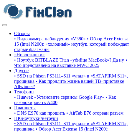
Обзоры
• Видеокамера наблюдения «V380»
• Обзор Acer Extensa
15 (Intel N200): «холодный» ноутбук, который побеждает
старые флагманы
«Новостишки»
• Ноутбук BITBLAZE Titan «убийца MacBook»? Да ну.
•
Что представлено на выставке MWC 2025
Другое
• SSD на Phison PS3111–S11 «упал» в «SATAFIRM S11»,
прошивка
• Как продлить жизнь вашей ТВ–приставке
Allwinner?
Телефоны
• Huawei: «Установите сервисы Google Play»
• Как
разблокировать A400
Планшеты
• DNS ES70 как прошить
• AirTab E76 оторван разъем
ПК/ноутбуки/нетбуки
• SSD на Phison PS3111–S11 «упал» в «SATAFIRM S11»,
прошивка
• Обзор Acer Extensa 15 (Intel N200):