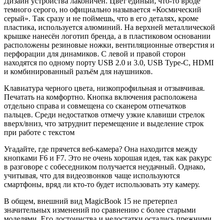
Дизайн устройства лаконичен. Цвет единый, что-то вроде
темного серого, но официально называется «Космический
серый». Так сразу и не поймешь, что в его деталях, кроме
пластика, используется алюминий. На верхней металлической
крышке нанесён логотип бренда, а в пластиковом основании
расположены резиновые ножки, вентиляционные отверстия и
перфорации для динамиков. С левой и правой сторон
находятся по одному порту USB 2.0 и 3.0, USB Type-C, HDMI
и комбинированный разъём для наушников.
Клавиатура черного цвета, низкопрофильная и отзывчивая.
Печатать на комфортно. Кнопка включения расположена
отдельно справа и совмещена со сканером отпечатков
пальцев. Среди недостатков отмечу узкие клавиши стрелок
вверх/вниз, что затруднит перемещение и выделение строк
при работе с текстом
Угадайте, где прячется веб-камера? Она находится между
кнопками F6 и F7. Это не очень хорошая идея, так как ракурс
в разговоре с собеседником получается неудачный. Однако,
учитывая, что для видеозвонков чаще используются
смартфоны, вряд ли кто-то будет использовать эту камеру.
В общем, внешний вид MagicBook 15 не претерпел
значительных изменений по сравнению с более старыми
моделями. Его достоинства и недостатки остались прежними.