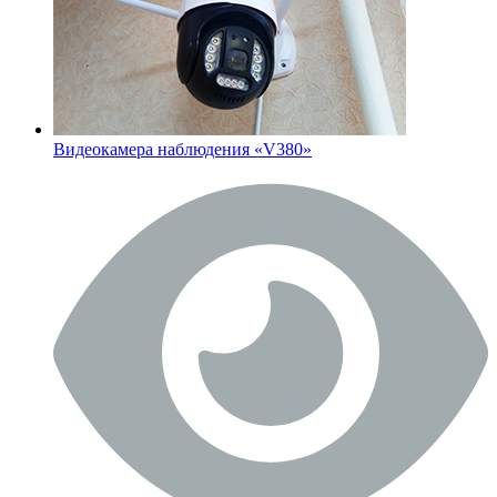
Видеокамера наблюдения «V380»