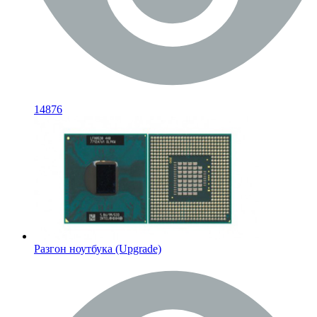
14876
Разгон ноутбука (Upgrade)