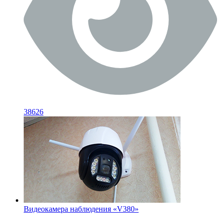
38626
Видеокамера наблюдения «V380»