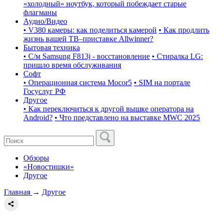
«холодный» ноутбук, который побеждает старые
флагманы
Аудио/Видео
• V380 камеры: как поделиться камерой
• Как продлить
жизнь вашей ТВ–приставке Allwinner?
Бытовая техника
• С/м Samsung F813j - восстановление
• Стиралка LG:
пришло время обслуживания
Софт
• Операционная система Mocor5
• SIM на портале
Госуслуг РФ
Другое
• Как переключиться к другой вышке оператора на
Android?
• Что представлено на выставке MWC 2025
Обзоры
«Новостишки»
Другое
Главная
→
Другое