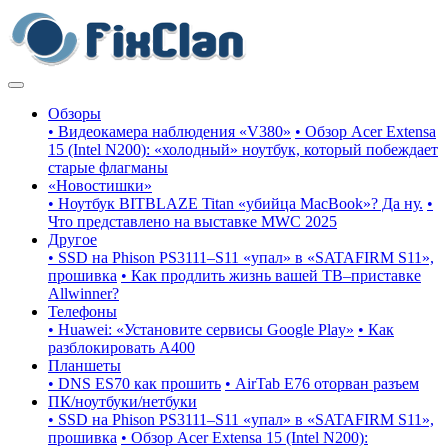
Обзоры
• Видеокамера наблюдения «V380»
• Обзор Acer Extensa
15 (Intel N200): «холодный» ноутбук, который побеждает
старые флагманы
«Новостишки»
• Ноутбук BITBLAZE Titan «убийца MacBook»? Да ну.
•
Что представлено на выставке MWC 2025
Другое
• SSD на Phison PS3111–S11 «упал» в «SATAFIRM S11»,
прошивка
• Как продлить жизнь вашей ТВ–приставке
Allwinner?
Телефоны
• Huawei: «Установите сервисы Google Play»
• Как
разблокировать A400
Планшеты
• DNS ES70 как прошить
• AirTab E76 оторван разъем
ПК/ноутбуки/нетбуки
• SSD на Phison PS3111–S11 «упал» в «SATAFIRM S11»,
прошивка
• Обзор Acer Extensa 15 (Intel N200):