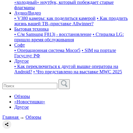
«холодный» ноутбук, который побеждает старые
флагманы
Аудио/Видео
• V380 камеры: как поделиться камерой
• Как продлить
жизнь вашей ТВ–приставке Allwinner?
Бытовая техника
• С/м Samsung F813j - восстановление
• Стиралка LG:
пришло время обслуживания
Софт
• Операционная система Mocor5
• SIM на портале
Госуслуг РФ
Другое
• Как переключиться к другой вышке оператора на
Android?
• Что представлено на выставке MWC 2025
Обзоры
«Новостишки»
Другое
Главная
→
Обзоры