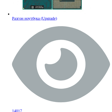
Разгон ноутбука (Upgrade)
14017