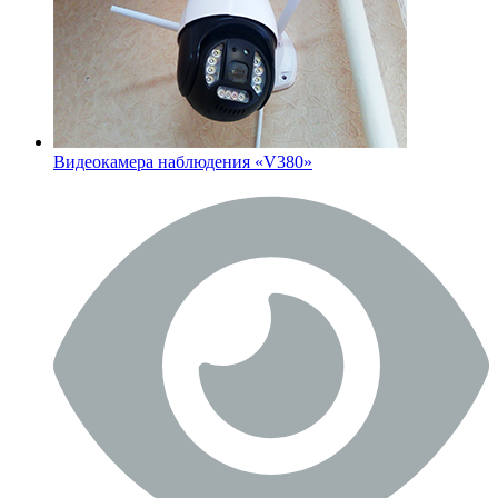
Видеокамера наблюдения «V380»