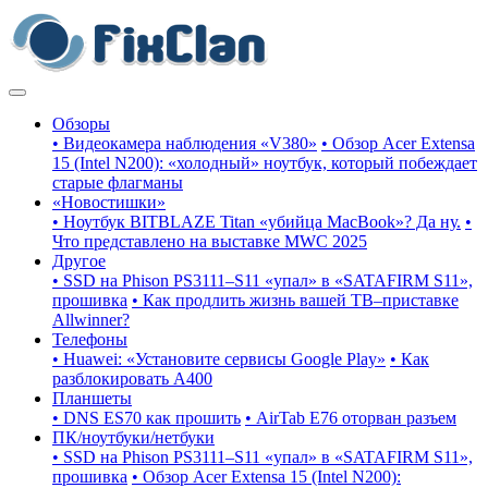
Обзоры
• Видеокамера наблюдения «V380»
• Обзор Acer Extensa
15 (Intel N200): «холодный» ноутбук, который побеждает
старые флагманы
«Новостишки»
• Ноутбук BITBLAZE Titan «убийца MacBook»? Да ну.
•
Что представлено на выставке MWC 2025
Другое
• SSD на Phison PS3111–S11 «упал» в «SATAFIRM S11»,
прошивка
• Как продлить жизнь вашей ТВ–приставке
Allwinner?
Телефоны
• Huawei: «Установите сервисы Google Play»
• Как
разблокировать A400
Планшеты
• DNS ES70 как прошить
• AirTab E76 оторван разъем
ПК/ноутбуки/нетбуки
• SSD на Phison PS3111–S11 «упал» в «SATAFIRM S11»,
прошивка
• Обзор Acer Extensa 15 (Intel N200):