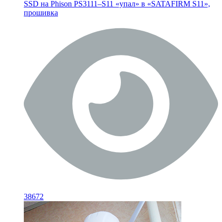
SSD на Phison PS3111–S11 «упал» в «SATAFIRM S11»,
прошивка
38672