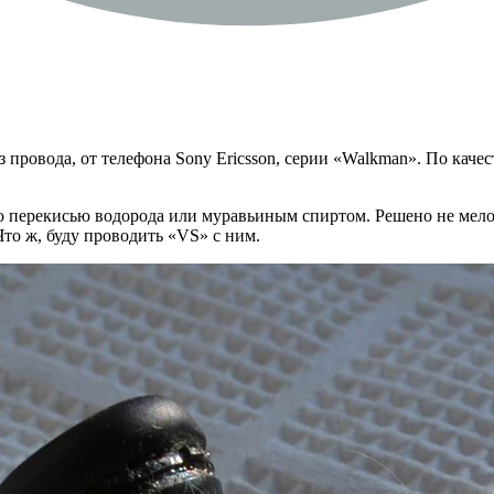
 провода, от телефона Sony Ericsson, серии «Walkman». По качес
о перекисью водорода или муравьиным спиртом. Решено не мелоч
Что ж, буду проводить «VS» с ним.