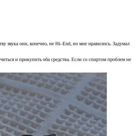
тву звука они, конечно, не Hi–End, но мне нравились. Задумал
иться и прикупить оба средства. Если со спиртом проблем не