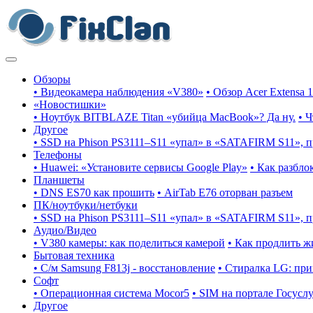
Обзоры
• Видеокамера наблюдения «V380»
• Обзор Acer Extensa 
«Новостишки»
• Ноутбук BITBLAZE Titan «убийца MacBook»? Да ну.
• 
Другое
• SSD на Phison PS3111–S11 «упал» в «SATAFIRM S11», 
Телефоны
• Huawei: «Установите сервисы Google Play»
• Как разбло
Планшеты
• DNS ES70 как прошить
• AirTab E76 оторван разъем
ПК/ноутбуки/нетбуки
• SSD на Phison PS3111–S11 «упал» в «SATAFIRM S11», 
Аудио/Видео
• V380 камеры: как поделиться камерой
• Как продлить ж
Бытовая техника
• С/м Samsung F813j - восстановление
• Стиралка LG: пр
Софт
• Операционная система Mocor5
• SIM на портале Госусл
Другое