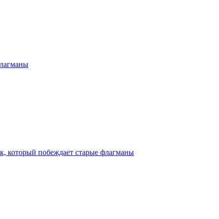
 флагманы
бук, который побеждает старые флагманы