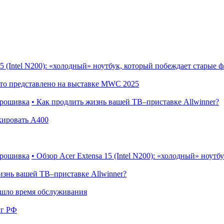
15 (Intel N200): «холодный» ноутбук, который побеждает старые
Что представлено на выставке MWC 2025
прошивка
• Как продлить жизнь вашей ТВ–приставке Allwinner?
кировать A400
прошивка
• Обзор Acer Extensa 15 (Intel N200): «холодный» ноут
изнь вашей ТВ–приставке Allwinner?
ишло время обслуживания
уг РФ